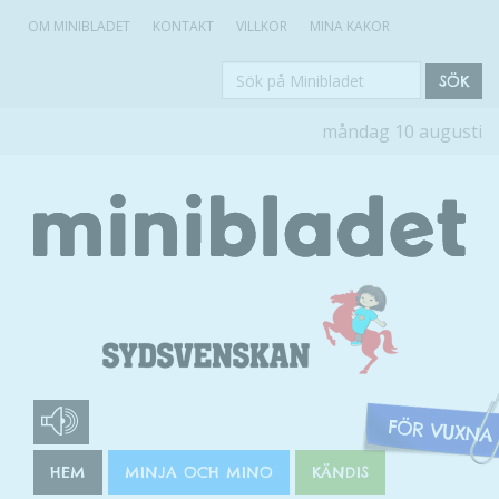
OM MINIBLADET
KONTAKT
VILLKOR
MINA KAKOR
Sök
SÖK
på
måndag 10 augusti
Minibladet
HEM
MINJA OCH MINO
KÄNDIS