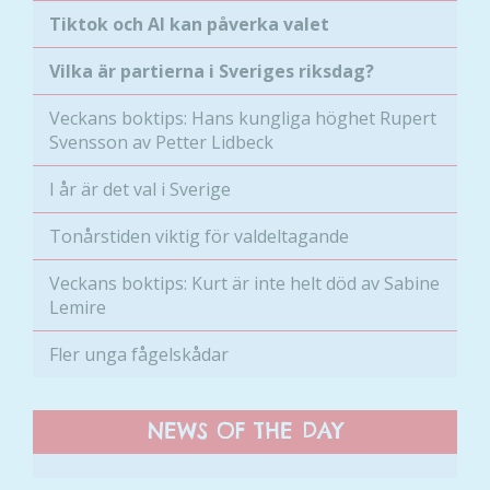
bra som
Tiktok och AI kan påverka valet
möjligt
under ditt
Vilka är partierna i Sveriges riksdag?
besök. Om
du nekar de
Veckans boktips: Hans kungliga höghet Rupert
här kakorna
Svensson av Petter Lidbeck
kommer viss
funktionalitet
I år är det val i Sverige
att försvinna
från
Tonårstiden viktig för valdeltagande
hemsidan.
Veckans boktips: Kurt är inte helt död av Sabine
Lemire
Marknadsföring
Genom att dela
Fler unga fågelskådar
med dig av dina
intressen och ditt
beteende när du
NEWS OF THE DAY
surfar ökar du
chansen att få se