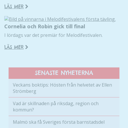
fungera.
LÄS MER
Statistik
Cornelia och Robin gick till final
För att vi ska
kunna
I lördags var det premiär för Melodifestivalen.
förbättra
hemsidans
LÄS MER
funktionalitet
och
uppbyggnad,
SENASTE NYHETERNA
baserat på
hur hemsidan
Veckans boktips: Hösten från helvetet av Ellen
används.
Strömberg
Vad är skillnaden på riksdag, region och
Upplevelse
kommun?
För att vår
hemsida ska
Malmö ska få Sveriges första barnstadsdel
prestera så