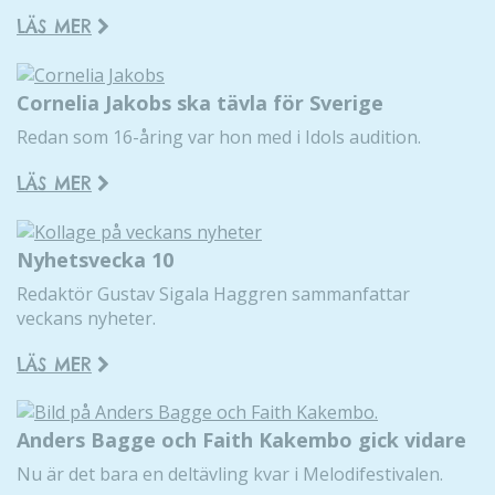
LÄS MER
Cornelia Jakobs ska tävla för Sverige
Redan som 16-åring var hon med i Idols audition.
LÄS MER
Nyhetsvecka 10
Redaktör Gustav Sigala Haggren sammanfattar
Nödvändiga
veckans nyheter.
Dessa kakor
går inte att
LÄS MER
välja bort. De
behövs för
att hemsidan
Anders Bagge och Faith Kakembo gick vidare
över huvud
Nu är det bara en deltävling kvar i Melodifestivalen.
taget ska