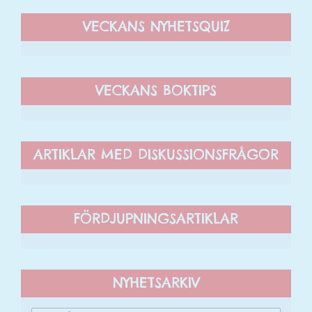
personligt
anpassat innehåll
VECKANS NYHETSQUIZ
och erbjudanden.
VECKANS BOKTIPS
ARTIKLAR MED DISKUSSIONSFRÅGOR
FÖRDJUPNINGSARTIKLAR
NYHETSARKIV