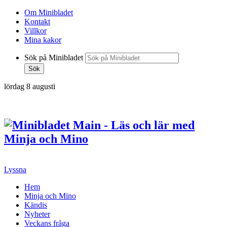
Om Minibladet
Kontakt
Villkor
Mina kakor
Sök på Minibladet
Sök
lördag 8 augusti
Hoppa
till
innehållet
Lyssna
Hem
Minja och Mino
Kändis
Nyheter
Veckans fråga