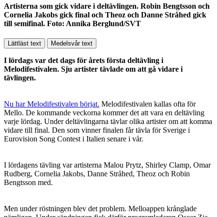
Artisterna som gick vidare i deltävlingen. Robin Bengtsson och
Cornelia Jakobs gick final och Theoz och Danne Stråhed gick
till semifinal. Foto: Annika Berglund/SVT
Lättläst text
Medelsvår text
I lördags var det dags för årets första deltävling i
Melodifestivalen. Sju artister tävlade om att gå vidare i
tävlingen.
Nu har Melodifestivalen börjat.
Melodifestivalen kallas ofta för
Mello. De kommande veckorna kommer det att vara en deltävling
varje lördag. Under deltävlingarna tävlar olika artister om att komma
vidare till final. Den som vinner finalen får tävla för Sverige i
Eurovision Song Contest i Italien senare i vår.
I lördagens tävling var artisterna Malou Prytz, Shirley Clamp, Omar
Rudberg, Cornelia Jakobs, Danne Stråhed, Theoz och Robin
Bengtsson med.
Men under röstningen blev det problem. Melloappen krånglade