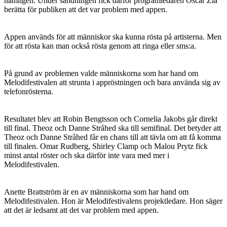
nämligen. Under sändningen fick därför programledaren Oscar Zia
berätta för publiken att det var problem med appen.
Appen används för att människor ska kunna rösta på artisterna. Men
för att rösta kan man också rösta genom att ringa eller sms:a.
På grund av problemen valde människorna som har hand om
Melodifestivalen att strunta i appröstningen och bara använda sig av
telefonrösterna.
Resultatet blev att Robin Bengtsson och Cornelia Jakobs går direkt
till final. Theoz och Danne Stråhed ska till semifinal. Det betyder att
Theoz och Danne Stråhed får en chans till att tävla om att få komma
till finalen. Omar Rudberg, Shirley Clamp och Malou Prytz fick
minst antal röster och ska därför inte vara med mer i
Melodifestivalen.
Anette Brattström är en av människorna som har hand om
Melodifestivalen. Hon är Melodifestivalens projektledare. Hon säger
att det är ledsamt att det var problem med appen.