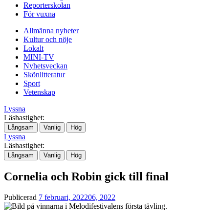
Reporterskolan
För vuxna
Allmänna nyheter
Kultur och nöje
Lokalt
MINI-TV
Nyhetsveckan
Skönlitteratur
Sport
Vetenskap
Lyssna
Läshastighet:
Långsam
Vanlig
Hög
Lyssna
Läshastighet:
Långsam
Vanlig
Hög
Cornelia och Robin gick till final
Publicerad
7 februari, 2022
06, 2022