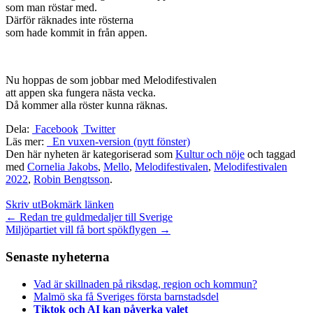
som man röstar med.
Därför räknades inte rösterna
som hade kommit in från appen.
Nu hoppas de som jobbar med Melodifestivalen
att appen ska fungera nästa vecka.
Då kommer alla röster kunna räknas.
Dela:
Facebook
Twitter
Läs mer:
En vuxen-version (nytt fönster)
Den här nyheten är kategoriserad som
Kultur och nöje
och taggad
med
Cornelia Jakobs
,
Mello
,
Melodifestivalen
,
Melodifestivalen
2022
,
Robin Bengtsson
.
Skriv ut
Bokmärk länken
Inläggsnavigation
←
Redan tre guldmedaljer till Sverige
Miljöpartiet vill få bort spökflygen
→
Senaste nyheterna
Vad är skillnaden på riksdag, region och kommun?
Malmö ska få Sveriges första barnstadsdel
Tiktok och AI kan påverka valet