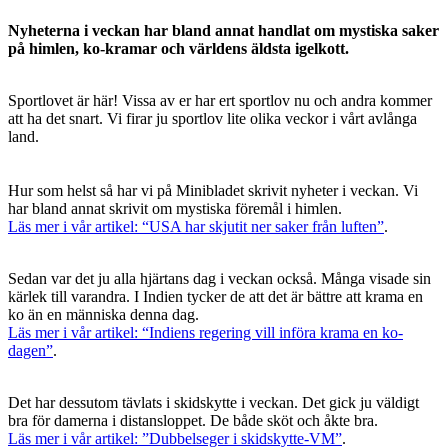
Nyheterna i veckan har bland annat handlat om mystiska saker
på himlen, ko-kramar och världens äldsta igelkott.
Sportlovet är här! Vissa av er har ert sportlov nu och andra kommer
att ha det snart. Vi firar ju sportlov lite olika veckor i vårt avlånga
land.
Hur som helst så har vi på Minibladet skrivit nyheter i veckan. Vi
har bland annat skrivit om mystiska föremål i himlen.
Läs mer i vår artikel: “USA har skjutit ner saker från luften”
.
Sedan var det ju alla hjärtans dag i veckan också. Många visade sin
kärlek till varandra. I Indien tycker de att det är bättre att krama en
ko än en människa denna dag.
Läs mer i vår artikel: “Indiens regering vill införa krama en ko-
dagen”
.
Det har dessutom tävlats i skidskytte i veckan. Det gick ju väldigt
bra för damerna i distansloppet. De både sköt och åkte bra.
Läs mer i vår artikel: ”Dubbelseger i skidskytte-VM”
.