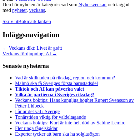
Den här nyheten är kategoriserad som
Nyhetsveckan
och taggad
med
nyheter
,
veckans
.
Skriv ut
Bokmärk länken
Inläggsnavigation
←
Veckans dikt: Livet är grått
Veckans fördjupning: AI
→
Senaste nyheterna
Vad är skillnaden på riksdag, region och kommun?
Malmö ska få Sveriges första barnstadsdel
Tiktok och AI kan påverka valet
Vilka är partierna i Sveriges riksdag?
Veckans boktips: Hans kungliga höghet Rupert Svensson av
Petter Lidbeck
I år är det val i Sverige
Tonårstiden viktig för valdeltagande
Veckans boktips: Kurt är inte helt död av Sabine Lemire
Fler unga fågelskådar
Experter tycker att barn ska ha solglasögon