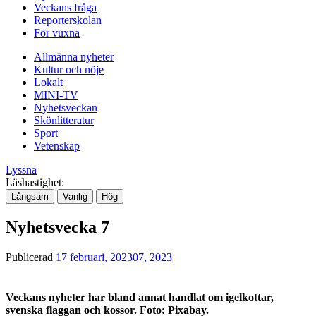
Veckans fråga
Reporterskolan
För vuxna
Allmänna nyheter
Kultur och nöje
Lokalt
MINI-TV
Nyhetsveckan
Skönlitteratur
Sport
Vetenskap
Lyssna
Läshastighet:
Långsam
Vanlig
Hög
Nyhetsvecka 7
Publicerad
17 februari, 2023
07, 2023
Veckans nyheter har bland annat handlat om igelkottar,
svenska flaggan och kossor. Foto: Pixabay.