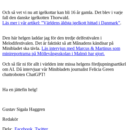
Och så vet vi nu att igelkottar kan bli 16 år gamla. Det blev i varje
fall den danske igelkotten Thorwald.
Läs mer i vår artikel: ”Världens äldsta igelkott hittad i Danmark”
.
Den här helgen laddar jag för den tredje delfestivalen i
Melodifestivalen. Det är faktiskt så att Månadens kändisar på
Minibladet ska tävla.
Läs intervjun med Marcus & Martinus som
minireportrarna på Möllevångsskolan i Malmö har gjort.
Och så får ni för allt i världen inte missa helgens fördjupningsartikel
om AI. Då intervjuar vår Minibladets journalist Felicia Green
chattroboten ChatGPT!
Ha en jättefin helg!
Gustav Sigala Haggren
Redakör
Dela:
Facebook
Twitter