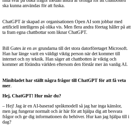
hitta svar på olika frågor medan andra är oroliga för att chattbotten
ska kunna användas för att fuska.
ChatGPT är skapad av organisationen Open AI som jobbar med
artificiell intelligens på olika vis. Men flera andra företag håller på att
ta fram egna chattbottar som liknar ChatGPT.
Bill Gates är en av grundarna till det stora datorföretaget Microsoft.
Han har länge varit en väldigt viktig person när det kommer till
internet och ny teknik. Han säger att chattbotten är viktig och
kommer att förändra världen eftersom den förstår mer än vanlig AI.
Minibladet har ställt några frågor till ChatGPT för att få veta
mer
.
Hej, ChatGPT! Hur mår du?
– Hej! Jag är en AI-baserad språkmodell så jag har inga känslor,
men jag fungerar normalt och är här för att hjälpa dig att besvara
frågor och ge dig informationen du behöver. Hur kan jag hjälpa till i
dag?