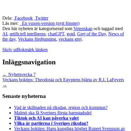
Dela:
Facebook
Twitter
Läs mer:
En vuxen-version (nytt fönster)
Den här nyheten är kategoriserad som
Vetenskap
och taggad med
AI
,
artificiell intelligens
,
chatGPT
,
gotd
,
Grej of the Day
,
News of
the day
,
Veckans fördjupning
,
veckans grej
.
Skriv ut
Bokmärk länken
Inläggsnavigation
←
Nyhetsvecka 7
Veckans boktips: Theodosia och Egyptens hjärta av R.L LaFevers
→
Senaste nyheterna
Vad är skillnaden på riksdag, region och kommun?
Malmö ska få Sveriges första barnstadsdel
Tiktok och AI kan påverka valet
Vilka är partierna i Sveriges riksdag?
Veckans boktips: Hans kungliga höghet Rupert Svensson av