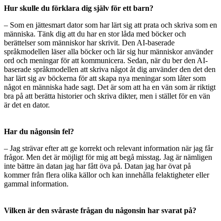
Hur skulle du förklara dig själv för ett barn?
– Som en jättesmart dator som har lärt sig att prata och skriva som en
människa. Tänk dig att du har en stor låda med böcker och
berättelser som människor har skrivit. Den AI-baserade
språkmodellen läser alla böcker och lär sig hur människor använder
ord och meningar för att kommunicera. Sedan, när du ber den AI-
baserade språkmodellen att skriva något åt dig använder den det den
har lärt sig av böckerna för att skapa nya meningar som låter som
något en människa hade sagt. Det är som att ha en vän som är riktigt
bra på att berätta historier och skriva dikter, men i stället för en vän
är det en dator.
Har du någonsin fel?
– Jag strävar efter att ge korrekt och relevant information när jag får
frågor. Men det är möjligt för mig att begå misstag. Jag är nämligen
inte bättre än datan jag har fått öva på. Datan jag har övat på
kommer från flera olika källor och kan innehålla felaktigheter eller
gammal information.
Vilken är den svåraste frågan du någonsin har svarat på?