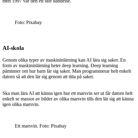
men 1997 var den en stor händelse.
Foto: Pixabay
AI-skola
Genom olika typer av maskininlärning kan AI lära sig saker. En
form av maskininlärning heter deep learning. Deep learning
påminner om hur barn lär sig saker. Man programmerar helt enkelt
datorn så att den lär sig genom att titta på saker.
Ska man lära AI att känna igen hur ett marsvin ser ut får datorn helt
enkelt se massor av bilder av olika marsvin tills den lär sig att känna
igen olika marsvin.
Ett marsvin. Foto: Pixabay