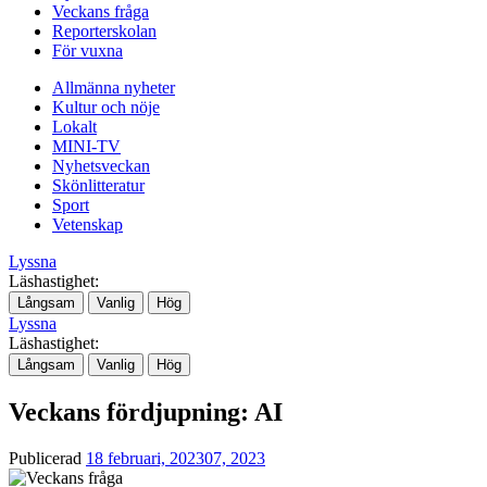
Veckans fråga
Reporterskolan
För vuxna
Allmänna nyheter
Kultur och nöje
Lokalt
MINI-TV
Nyhetsveckan
Skönlitteratur
Sport
Vetenskap
Lyssna
Läshastighet:
Långsam
Vanlig
Hög
Lyssna
Läshastighet:
Långsam
Vanlig
Hög
Veckans fördjupning: AI
Publicerad
18 februari, 2023
07, 2023