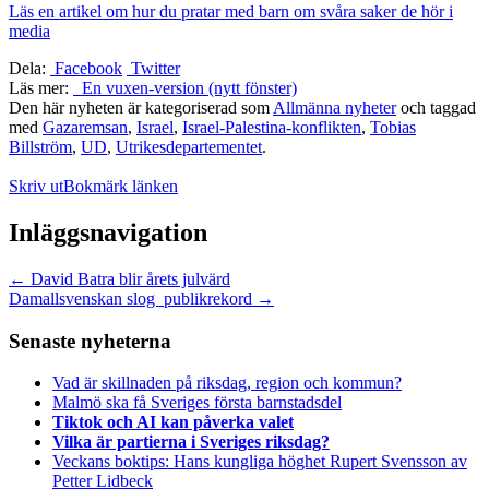
Läs en artikel om hur du pratar med barn om svåra saker de hör i
media
Dela:
Facebook
Twitter
Läs mer:
En vuxen-version (nytt fönster)
Den här nyheten är kategoriserad som
Allmänna nyheter
och taggad
med
Gazaremsan
,
Israel
,
Israel-Palestina-konflikten
,
Tobias
Billström
,
UD
,
Utrikesdepartementet
.
Skriv ut
Bokmärk länken
Inläggsnavigation
←
David Batra blir årets julvärd
Damallsvenskan slog publikrekord
→
Senaste nyheterna
Vad är skillnaden på riksdag, region och kommun?
Malmö ska få Sveriges första barnstadsdel
Tiktok och AI kan påverka valet
Vilka är partierna i Sveriges riksdag?
Veckans boktips: Hans kungliga höghet Rupert Svensson av
Petter Lidbeck