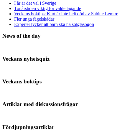
I år är det val i Sverige
Tonårstiden viktig för valdeltagande
Veckans boktips: Kurt är inte helt död av Sabine Lemire
Fler unga fågelskådar
Experter tycker att barn ska ha solglasögon
News of the day
Veckans nyhetsquiz
Veckans boktips
Artiklar med diskussionsfrågor
Fördjupningsartiklar