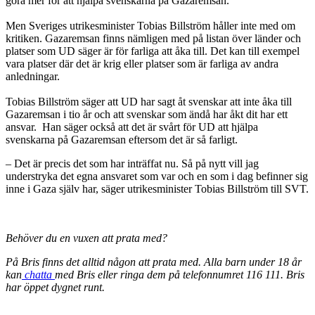
göra mer för att hjälpa svenskarna på Gazaremsan.
Men Sveriges utrikesminister Tobias Billström håller inte med om
kritiken. Gazaremsan finns nämligen med på listan över länder och
platser som UD säger är för farliga att åka till. Det kan till exempel
vara platser där det är krig eller platser som är farliga av andra
anledningar.
Tobias Billström säger att UD har sagt åt svenskar att inte åka till
Gazaremsan i tio år och att svenskar som ändå har åkt dit har ett
ansvar. Han säger också att det är svårt för UD att hjälpa
svenskarna på Gazaremsan eftersom det är så farligt.
– Det är precis det som har inträffat nu. Så på nytt vill jag
understryka det egna ansvaret som var och en som i dag befinner sig
inne i Gaza själv har, säger utrikesminister Tobias Billström till SVT.
Behöver du en vuxen att prata med?
På Bris finns det alltid någon att prata med. Alla barn under 18 år
kan
chatta
med Bris eller ringa dem på telefonnumret 116 111. Bris
har öppet dygnet runt.