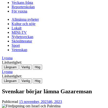
Veckans fråga
Reporterskolan
För vuxna
Allmänna nyheter
Kultur och nöje
Lokalt
MINI-TV
Nyhetsveckan
Skönlitteratur
Sport
Vetenskap
Lyssna
Läshastighet:
Långsam
Vanlig
Hög
Lyssna
Läshastighet:
Långsam
Vanlig
Hög
Svenskar börjar lämna Gazaremsan
Publicerad
15 november, 2023
46, 2023