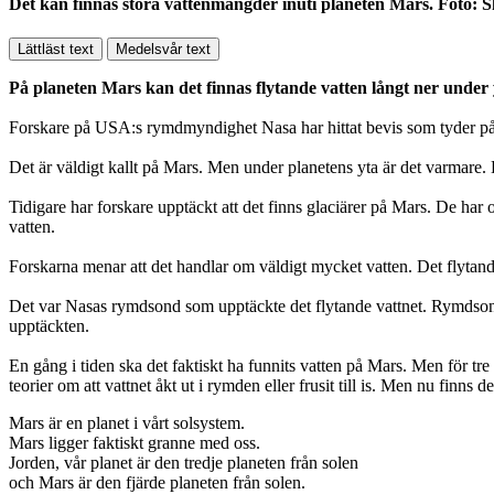
Det kan finnas stora vattenmängder inuti planeten Mars. Foto: S
Lättläst text
Medelsvår text
På planeten Mars kan det finnas flytande vatten långt ner under 
Forskare på USA:s rymdmyndighet Nasa har hittat bevis som tyder på at
Det är väldigt kallt på Mars. Men under planetens yta är det varmare. D
Tidigare har forskare upptäckt att det finns glaciärer på Mars. De har 
vatten.
Forskarna menar att det handlar om väldigt mycket vatten. Det flytand
Det var Nasas rymdsond som upptäckte det flytande vattnet. Rymdsonde
upptäckten.
En gång i tiden ska det faktiskt ha funnits vatten på Mars. Men för tre
teorier om att vattnet åkt ut i rymden eller frusit till is. Men nu finns 
Mars är en planet i vårt solsystem.
Mars ligger faktiskt granne med oss.
Jorden, vår planet är den tredje planeten från solen
och Mars är den fjärde planeten från solen.