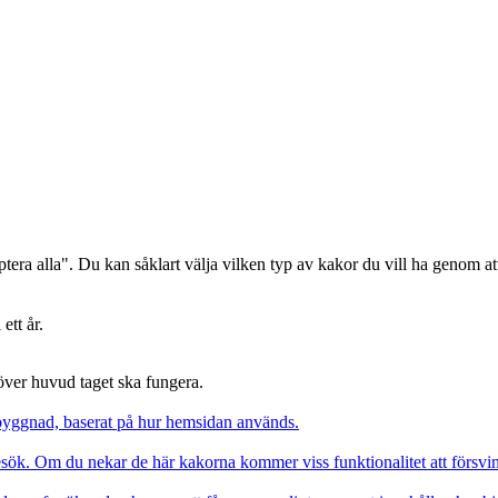
era alla". Du kan såklart välja vilken typ av kakor du vill ha genom att
ett år.
 över huvud taget ska fungera.
pbyggnad, baserat på hur hemsidan används.
besök. Om du nekar de här kakorna kommer viss funktionalitet att försv