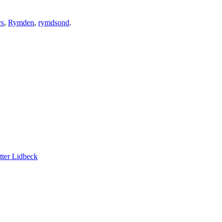
s
,
Rymden
,
rymdsond
.
tter Lidbeck