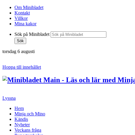
Om Minibladet
Kontakt
Villkor
Mina kakor
Sök på Minibladet
Sök
torsdag 6 augusti
Hoppa till innehållet
Lyssna
Hem
Minja och Mino
Kändis
Nyheter
Veckans fråga