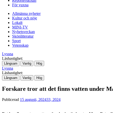
Reporterskolan
För vuxna
Allmänna nyheter
Kultur och nöje
Lokalt
MINI-TV
Nyhetsveckan
Skönlitteratur
Sport
Vetenskap
Lyssna
Läshastighet:
Långsam
Vanlig
Hög
Lyssna
Läshastighet:
Långsam
Vanlig
Hög
Forskare tror att det finns vatten under M
Publicerad
15 augusti, 2024
33, 2024