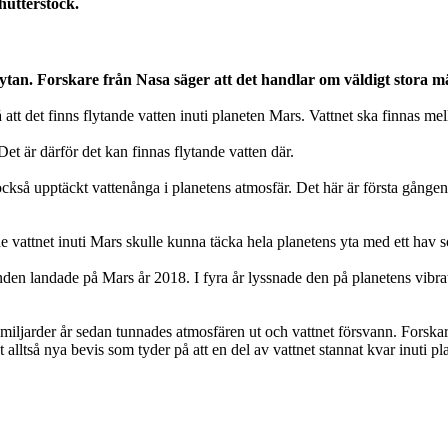
hutterstock.
ytan. Forskare från Nasa säger att det handlar om väldigt stora m
t det finns flytande vatten inuti planeten Mars. Vattnet ska finnas mel
et är därför det kan finnas flytande vatten där.
också upptäckt vattenånga i planetens atmosfär. Det här är första gången
e vattnet inuti Mars skulle kunna täcka hela planetens yta med ett hav s
n landade på Mars år 2018. I fyra år lyssnade den på planetens vibrati
 miljarder år sedan tunnades atmosfären ut och vattnet försvann. Forskare
det alltså nya bevis som tyder på att en del av vattnet stannat kvar inuti pl