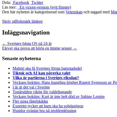
Dela:
Facebook
Twitter
Läs mer:
En vuxen-version (nytt fönster)
Den här nyheten är kategoriserad som
Vetenskap
och taggad med
Mar
Skriv ut
Bokmärk länken
Inläggsnavigation
←
Sveriges bästa OS på 24 år
Elever ska prova att börja en timme senare
→
Senaste nyheterna
Malmö ska få Sveriges första barnstadsdel
Tiktok och AI kan påverka valet
Vilka är partierna i Sveriges riksdag?
Veckans boktips: Hans kungliga höghet Rupert Svensson av Pe
I år är det val i Sverige
Tonårstiden viktig för valdeltagande
Veckans boktips: Kurt är inte helt död av Sabine Lemire
Fler unga fågelskådar
Experter tycker att barn ska ha solglasögon
Humlor oväntat bra på problemlösning