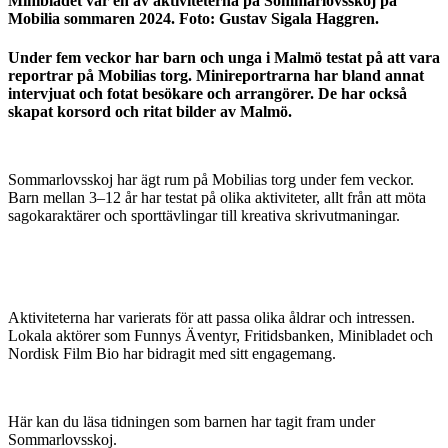
Minibladet var en av aktiviteterna på Sommarlovsskoj på
Mobilia sommaren 2024. Foto: Gustav Sigala Haggren.
Under fem veckor har barn och unga i Malmö testat på att vara
reportrar på Mobilias torg. Minireportrarna har bland annat
intervjuat och fotat besökare och arrangörer. De har också
skapat korsord och ritat bilder av Malmö.
Sommarlovsskoj har ägt rum på Mobilias torg under fem veckor.
Barn mellan 3–12 år har testat på olika aktiviteter, allt från att möta
sagokaraktärer och sporttävlingar till kreativa skrivutmaningar.
Aktiviteterna har varierats för att passa olika åldrar och intressen.
Lokala aktörer som Funnys Äventyr, Fritidsbanken, Minibladet och
Nordisk Film Bio har bidragit med sitt engagemang.
Här kan du läsa tidningen som barnen har tagit fram under
Sommarlovsskoj.