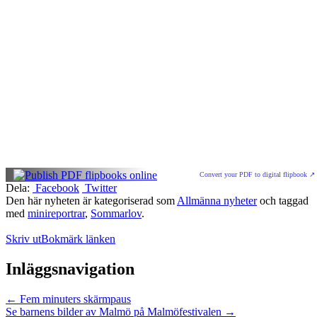
Convert your PDF to digital flipbook ↗
Dela:
Facebook
Twitter
Den här nyheten är kategoriserad som
Allmänna nyheter
och taggad
med
minireportrar
,
Sommarlov
.
Skriv ut
Bokmärk länken
Inläggsnavigation
←
Fem minuters skärmpaus
Se barnens bilder av Malmö på Malmöfestivalen
→