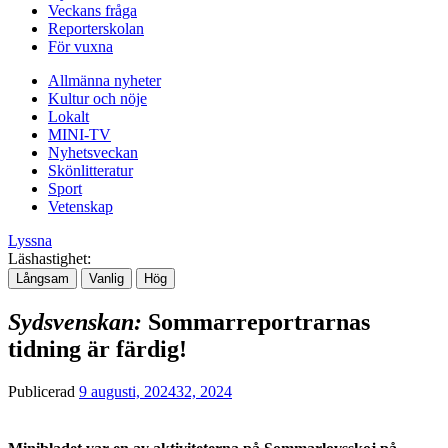
Veckans fråga
Reporterskolan
För vuxna
Allmänna nyheter
Kultur och nöje
Lokalt
MINI-TV
Nyhetsveckan
Skönlitteratur
Sport
Vetenskap
Lyssna
Läshastighet:
Långsam
Vanlig
Hög
Sydsvenskan:
Sommarreportrarnas
tidning är färdig!
Publicerad
9 augusti, 2024
32, 2024