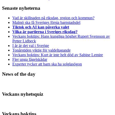
Senaste nyheterna
Vad är skillnaden på riksdag, region och kommun?
Malmö ska få Sveriges första barnstadsdel
Tiktok och AI kan påverka valet
Vilka är partierna i Sveriges riksdag?
Veckans boktips: Hans kungliga höghet Rupert Svensson av
Petter Lidbeck
I år är det val i Sverige
Tonårstiden viktig för valdeltagande
Veckans boktips: Kurt är inte helt död av Sabine Lemire
Fler unga fågelskådar
Experter tycker att barn ska ha solglasögon
News of the day
Veckans nyhetsquiz
Veckans boktips